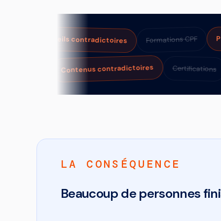
Conseils contradictoires
Promesse
Formations CPF
Contenus contradictoires
Outils no-code
Certifi
LA CONSÉQUENCE
Beaucoup de personnes finis