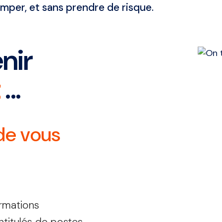
omper, et sans prendre de risque.
nir
t
...
de vous
ormations