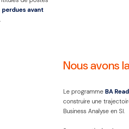
intitulés de postes
t
perdues avant
.
Nous avons la 
Le programme
BA Rea
construire une trajectoi
Business Analyse en SI.