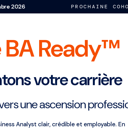
26
7 
PROCHAINE COHORTE
 BA Ready™
ons votre carrière
vers une ascension professio
iness Analyst clair, crédible et employable. En