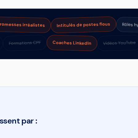
Intitulés de postes flous
s irréalistes
Rôles hybrides
Vidéos Y
Formations CPF
Coaches LinkedIn
cations
sent par :