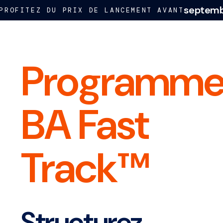
septembre 202
EZ DU PRIX DE LANCEMENT AVANT
Programm
BA Fast
Track™
Structurez