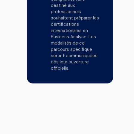
destiné aux
professionnels
souhaitant préparer les
certifications
internationales en
Business Analyse. Les
modalités de ce
parcours spécifique
seront communiquées
dès leur ouverture
officielle.