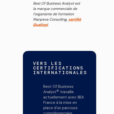
Best Of Business Analyst est
la marque commerciale de
l’organisme de formation
Manpeva Consulting,
certifié
Qualiopi
.
VERS LES
CERTIFICATIONS
INTERNATIONALES
Best Of Business
©
Analyst
travaille
actuellement avec
IIBA
France à la mise en
place d'un parcours
complémentaire