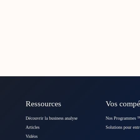
Ressources
Vos compé
Découvrir la business analyse
Nos Programmes ™
Articles
Solutions pour entr
Vidéos