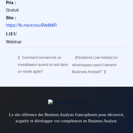
Prix :
Gratuit
Site :
https://fb.me/e/cvuSVeM8R
LIEU
Webinar
[Facebook Live hebdo] Un
Comment convaincre un
investisseur quand on est dans
développeur peut-il devenir
un mode agile?
Business Analyst?
Le site référence des Business Analysts francophones pour découvrir,
acquérir et développer vos compétences en Business Analyse.