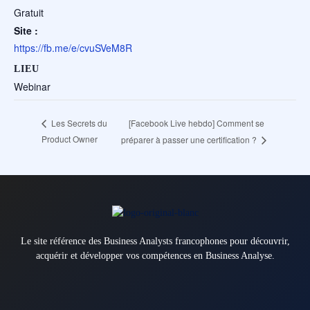
Gratuit
Site :
https://fb.me/e/cvuSVeM8R
LIEU
Webinar
[Facebook Live hebdo] Comment se
Les Secrets du
Product Owner
préparer à passer une certification ?
Le site référence des Business Analysts francophones pour découvrir,
acquérir et développer vos compétences en Business Analyse.