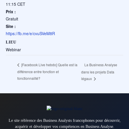
11:15
CET
Prix :
Gratuit
Site :
https://fb.me/e/cvuSVeM8R
LIEU
Webinar
La Business Analyse
[Facebook Live hebdo] Quelle est la
différence entre fonction et
dans les projets Data
fonctionnalité?
légaux
Le site référence des Business Analysts francophones pour découvrir,
acquérir et développer vos compétences en Business Analyse.