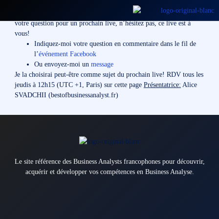
Chaque semaine, je traite en direct une thématique précise en lien
avec le métier de Business Analyst. Si vous voulez me soumettre
votre question pour un prochain live, n’hésitez pas, ce live est à
vous!
Indiquez-moi votre question en commentaire dans le fil de
l’
événement Facebook
Ou envoyez-moi un
message
Je la choisirai peut-être comme sujet du prochain live! RDV tous les
jeudis à 12h15 (UTC +1, Paris) sur cette page
Présentatrice:
Alice
SVADCHII (bestofbusinessanalyst.fr)
Le site référence des Business Analysts francophones pour découvrir,
acquérir et développer vos compétences en Business Analyse.