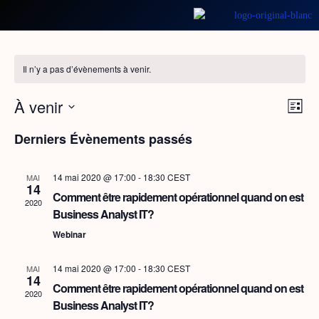
Autres
Il n’y a pas d’évènements à venir.
Nav
À venir
Navi
Liste
de
par
Sélectionnez
Derniers Évènements passés
vue
une
cons
date.
Évè
14 mai 2020 @ 17:00
-
18:30
CEST
MAI
14
Comment être rapidement opérationnel quand on est
2020
Business Analyst IT?
Webinar
14 mai 2020 @ 17:00
-
18:30
CEST
MAI
14
Comment être rapidement opérationnel quand on est
2020
Business Analyst IT?