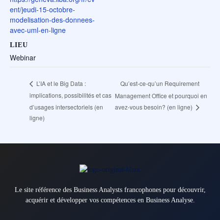
ent/jeudi-15-octobre-
modelisation-des-donnees-
avec-uml-en-ligne
LIEU
Webinar
Qu’est-ce-qu’un Requirement
L’IA et le Big Data :
implications, possibilités et cas
Management Office et pourquoi en
d’usages intersectoriels (en
avez-vous besoin? (en ligne)
ligne)
Le site référence des Business Analysts francophones pour découvrir,
acquérir et développer vos compétences en Business Analyse.