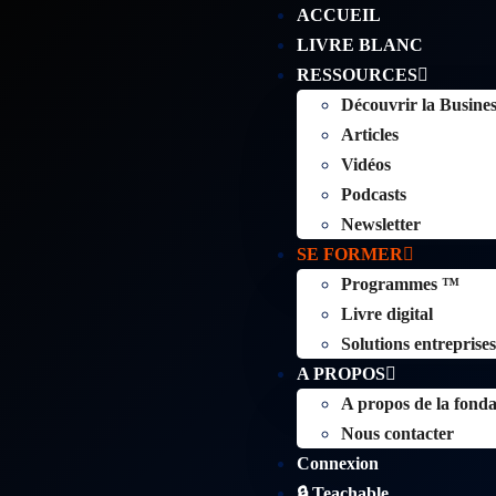
ACCUEIL
LIVRE BLANC
RESSOURCES
Découvrir la Busine
Articles
Vidéos
Podcasts
Newsletter
SE FORMER
Programmes ™
Livre digital
Solutions entreprise
A PROPOS
A propos de la fonda
Nous contacter
Connexion
🔒 Teachable