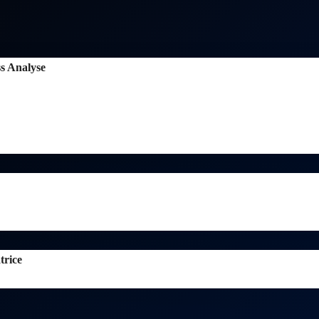
ss Analyse
s
trice