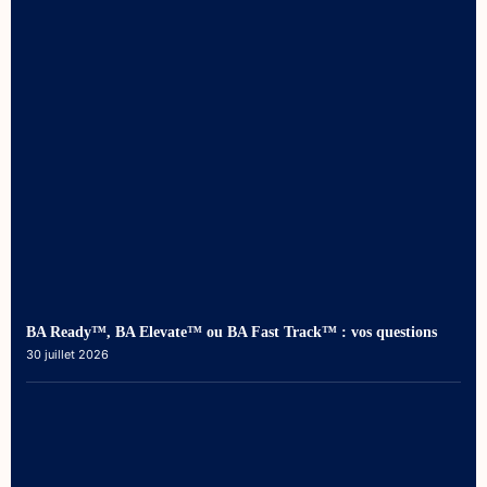
BA Ready™, BA Elevate™ ou BA Fast Track™ : vos questions
30 juillet 2026