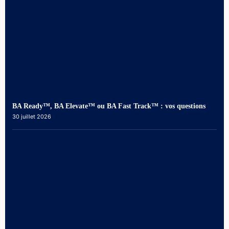
BA Ready™, BA Elevate™ ou BA Fast Track™ : vos questions
30 juillet 2026