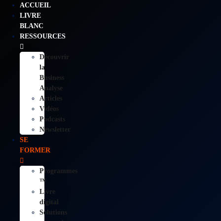
ACCUEIL
LIVRE
BLANC
RESSOURCES
Découvrir
la
Business
Analyse
Articles
Vidéos
Podcasts
Newsletter
SE
FORMER
Programmes
™
Livre
digital
Solutions