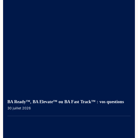
BA Ready™, BA Elevate™ ou BA Fast Track™ : vos questions
30 juillet 2026