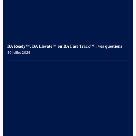
BA Ready™, BA Elevate™ ou BA Fast Track™ : vos questions
30 juillet 2026