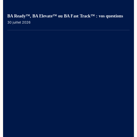
BA Ready™, BA Elevate™ ou BA Fast Track™ : vos questions
30 juillet 2026