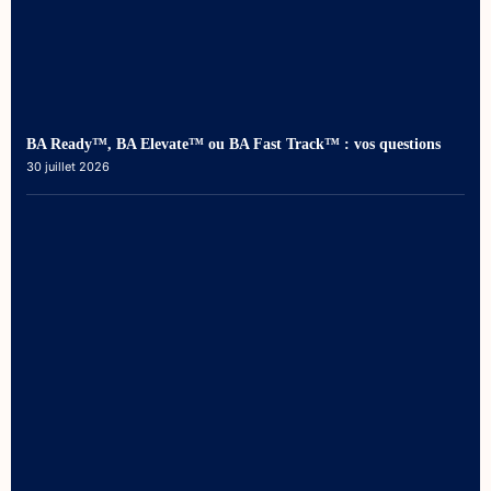
BA Ready™, BA Elevate™ ou BA Fast Track™ : vos questions
30 juillet 2026