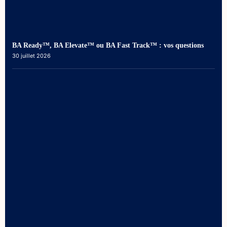
BA Ready™, BA Elevate™ ou BA Fast Track™ : vos questions
30 juillet 2026