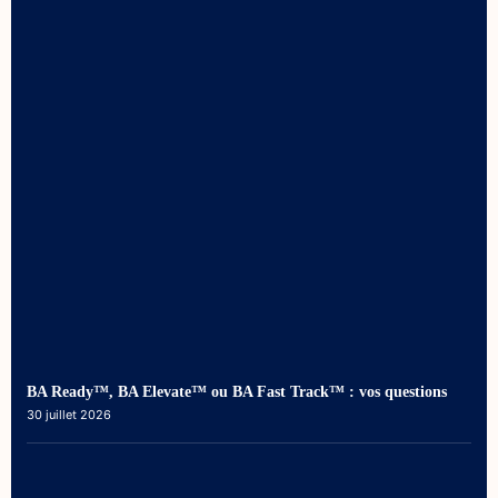
BA Ready™, BA Elevate™ ou BA Fast Track™ : vos questions
30 juillet 2026