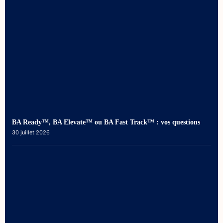
BA Ready™, BA Elevate™ ou BA Fast Track™ : vos questions
30 juillet 2026